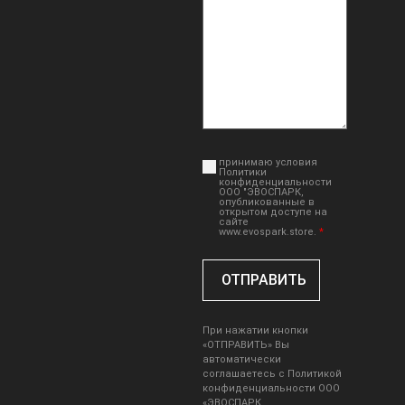
принимаю условия
Политики
конфиденциальности
ООО "ЭВОСПАРК,
опубликованные в
открытом доступе на
сайте
www.evospark.store.
*
При нажатии кнопки
«ОТПРАВИТЬ» Вы
автоматически
соглашаетесь с
Политикой
конфиденциальности ООО
«ЭВОСПАРК
,