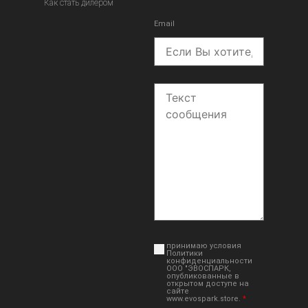
Как стать дилером
Email
принимаю условия
Политики
конфиденциальности
ООО "ЭВОСПАРК,
опубликованные в
открытом доступе на
сайте
www.evospark.store.
*