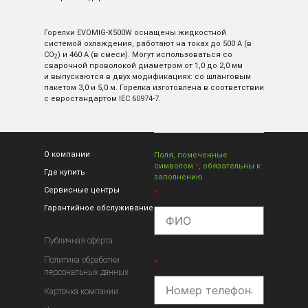
Горелки EVOMIG-X500W оснащены жидкостной
системой охлаждения, работают на токах до 500 А (в
СО
) и 460 А (в смеси). Могут использоваться со
2
сварочной проволокой диаметром от 1,0 до 2,0 мм
и выпускаются в двух модификациях: со шланговым
пакетом 3,0 и 5,0 м. Горелка изготовлена в соответствии
с евростандартом ІЕС 60974-7.
О компании
Поля, помеченные
символом
*
, обязательны к
Где купить
заполнению
Сервисные центры
*
Гарантийное обслуживание
Публичная оферта
Политика обработки
*
персональных данных
Карточка компании