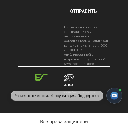
При нажатии кнопки
«ОТПРАВИТЬ» Вы
автоматически
соглашаетесь с
Политикой
конфиденциальности ООО
«ЭВОСПАРК
,
опубликованной в
открытом доступе на сайте
www.evospark.store.
+7
(812)
3310051
info@evospark.store
Расчет стоимости. Консультация. Поддержка.
Все права защищены